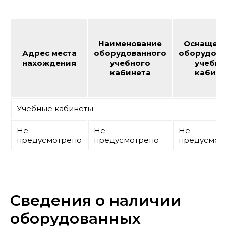
Наименование
Оснащенн
Адрес места
оборудованного
оборудова
нахождения
учебного
учебно
кабинета
кабине
Учебные кабинеты
Не
Не
Не
предусмотрено
предусмотрено
предусмот
Сведения о наличии
оборудованных